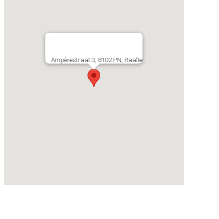
Ampèrestraat 3, 8102 PN, Raalte