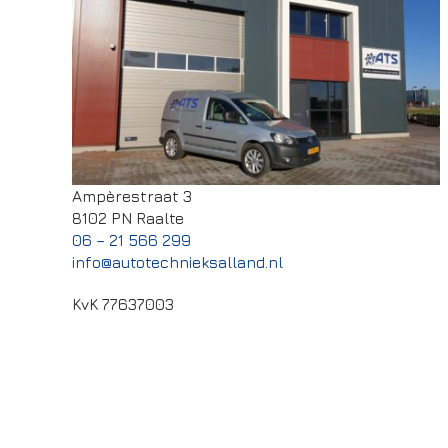
Ampèrestraat 3
8102 PN Raalte
06 – 21 566 299
info@autotechnieksalland.nl
KvK 77637003